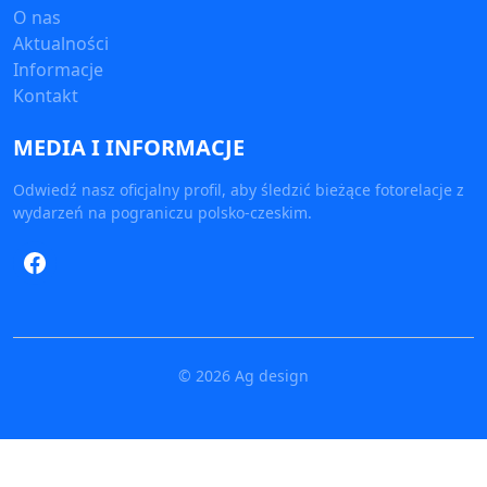
O nas
Aktualności
Informacje
Kontakt
MEDIA I INFORMACJE
Odwiedź nasz oficjalny profil, aby śledzić bieżące fotorelacje z
wydarzeń na pograniczu polsko-czeskim.
Odwiedź nasz profil na Facebooku (otwiera się w nowy
©
2026
Ag design