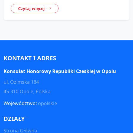
Czytaj więcej
KONTAKT I ADRES
Konsulat Honorowy Republiki Czeskiej w Opolu
ul. Ozimska 184
45-310 Opole, Polska
Województwo:
opolskie
DZIAŁY
Strona Główna