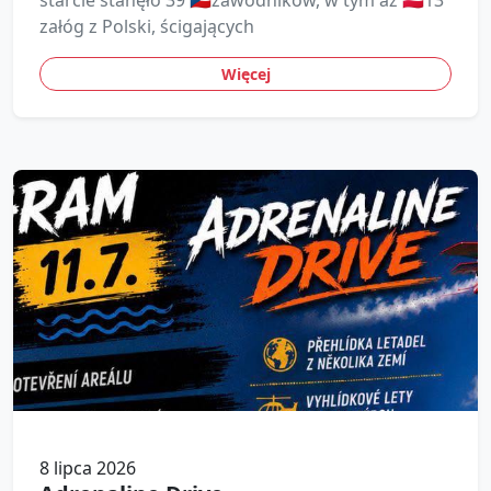
starcie stanęło 39 🇨🇿zawodników, w tym aż 🇵🇱13
załóg z Polski, ścigających
Więcej
8 lipca 2026