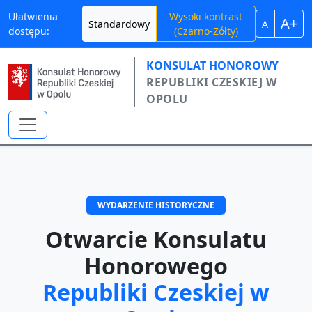
Ułatwienia
Wysoki kontrast
A+
Standardowy
A
Przejdź do treści głównej
dostępu:
(Czarno-Żółty)
KONSULAT HONOROWY
REPUBLIKI CZESKIEJ W
OPOLU
WYDARZENIE HISTORYCZNE
Otwarcie Konsulatu
Honorowego
Republiki Czeskiej w